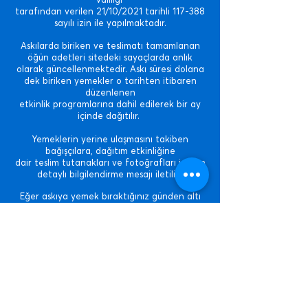
Valiliği
tarafından verilen 21/10/2021 tarihli 117-388
sayılı izin ile yapılmaktadır.
Askılarda biriken ve teslimatı tamamlanan
öğün adetleri sitedeki sayaçlarda anlık
olarak güncellenmektedir.​
Askı süresi dolana
dek biriken yemekler o tarihten itibaren
düzenlenen
etkinlik programlarına dahil edilerek bir ay
içinde dağıtılır.
Yemeklerin yerine ulaşmasını takiben
bağışçılara, dağıtım etkinliğine
dair teslim tutanakları ve fotoğrafları içeren
detaylı bilgilendirme mesajı iletilir.
Eğer askıya yemek bıraktığınız günden altı
hafta sonra teslimat bilgilendirme mesajı
tarafınıza ulaşmadıysa lütfen e-posta
kutunuzda "Spam" klasörünü kontrol ediniz.