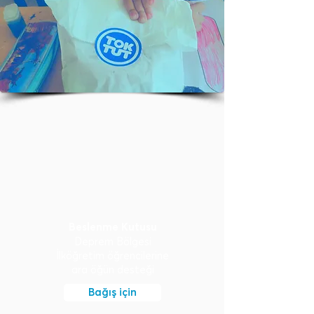
Beslenme Kutusu
Deprem Bölgesi
İlköğretim öğrencilerine
ara öğün desteği
Bağış için