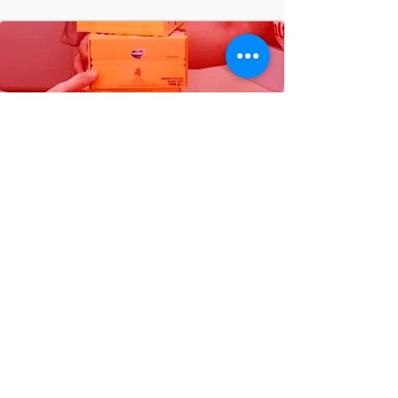
Bebek Maması
Aylık Besin Takviyesi
Bağış için