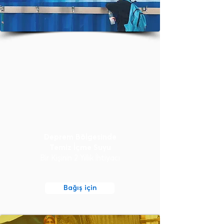
Deprem Bölgesinde
Temiz İçme Suyu
Bir Kişinin 2 Yıllık İhtiyacı
Bağış için