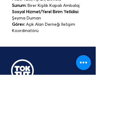
Sunum:
 Birer Kişilik Kapalı Ambalaj   
Sosyal Hizmet/Yerel Birim Yetkilisi:
Şeyma Duman
Görev:
 Açık Alan Derneği İletişim 
Koordinatörü
TOKTUT Açık Açık
Platformu
Üyesidir
hey@toktut.or
g