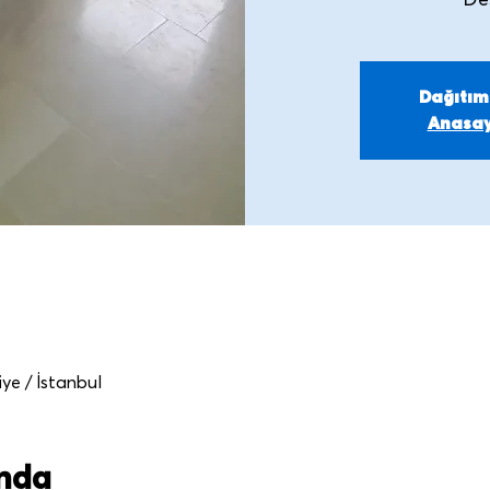
De
Dağıtı
Anasay
iye / İstanbul
ında