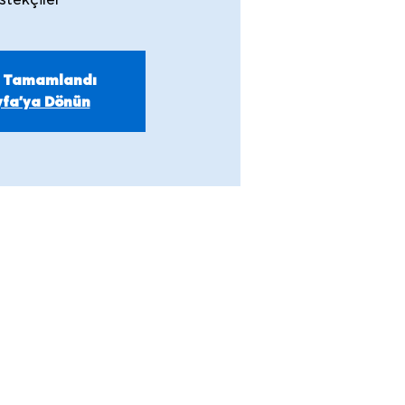
stekçiler
m Tamamlandı
fa'ya Dönün