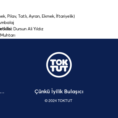
, Pilav, Tatlı, Ayran, Ekmek, İftariyelik)
Ambalaj   
kilisi:
 Dursun Ali Yıldız
i Muhtarı
Çünkü İyilik Bulaşıcı
Bağışçı Hakları Beyannamesi
© 2024 TOKTUT