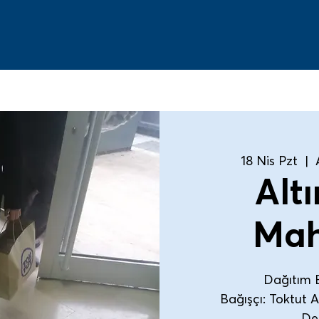
18 Nis Pzt
  |  
Altı
Mah
Dağıtım E
Bağışçı: Toktut 