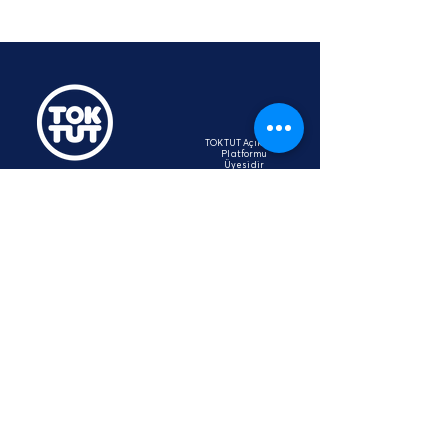
TOKTUT Açık Açık
Platformu
Üyesidir
hey@toktut.or
g
SSS
KVKK
STK
İletişim
Aydınlatma Metni