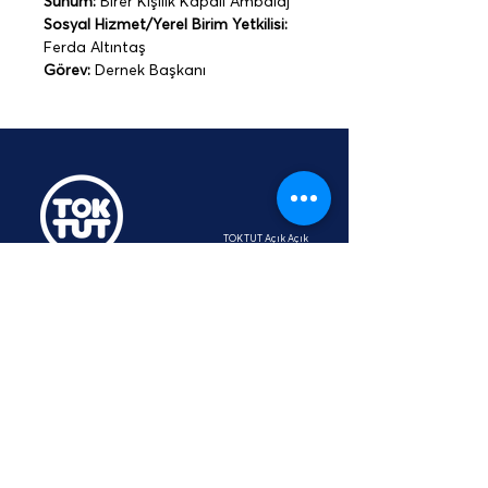
Sunum:
 Birer Kişilik Kapalı Ambalaj
Sosyal Hizmet/Yerel Birim Yetkilisi: 
Ferda Altıntaş
Görev:
 Dernek Başkanı
TOKTUT Açık Açık
Platformu
Üyesidir
hey@toktut.or
g
SSS
KVKK
STK
İletişim