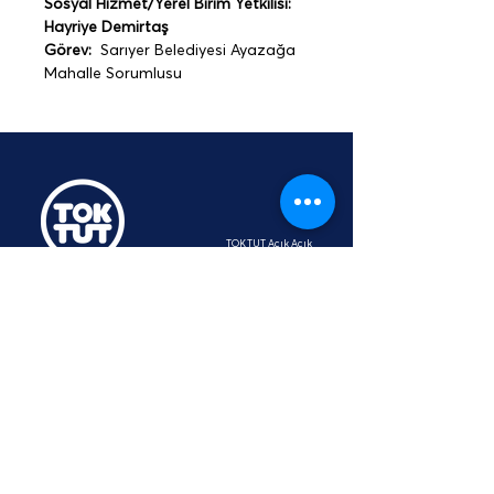
Sosyal Hizmet/Yerel Birim Yetkilisi: 
Hayriye Demirtaş 
Görev:
  Sarıyer Belediyesi Ayazağa 
Mahalle Sorumlusu
TOKTUT Açık Açık
Platformu
Üyesidir
hey@toktut.or
g