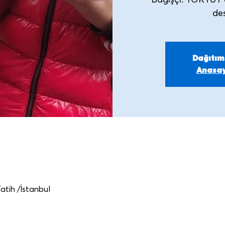
Bağışçı: TOKTUT 
Dağıtı
Anasay
Fatih /İstanbul