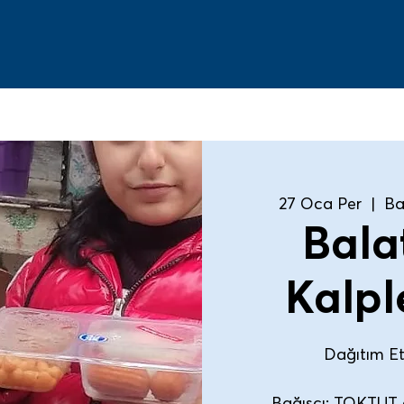
27 Oca Per
  |  
Ba
Bala
Kalpl
Dağıtım Etk