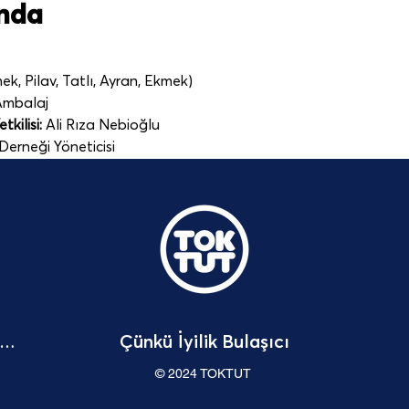
ında
k, Pilav, Tatlı, Ayran, Ekmek)
 Ambalaj
kilisi: 
Ali Rıza Nebioğlu
Derneği Yöneticisi 
Çünkü İyilik Bulaşıcı
Bağışçı Hakları Beyannamesi
© 2024 TOKTUT