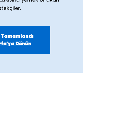
askısına yemek bırakan
m Tamamlandı
fa'ya Dönün