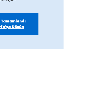
stekçiler
m Tamamlandı
fa'ya Dönün