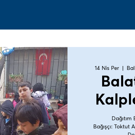
14 Nis Per
  |  
Bal
Bala
Kalpl
Dağıtım E
Bağışçı: Toktut 