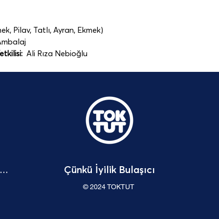
k, Pilav, Tatlı, Ayran, Ekmek)
Ambalaj   
kilisi:
  Ali Rıza Nebioğlu
Çünkü İyilik Bulaşıcı
Bağışçı Hakları Beyannamesi
© 2024 TOKTUT