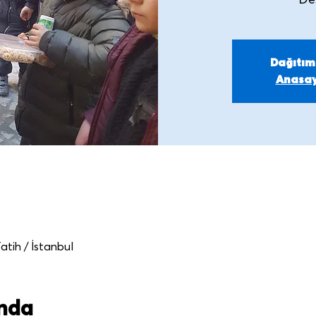
De
Dağıtı
Anasay
atih / İstanbul
ında