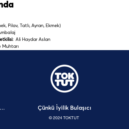
ında
k, Pilav, Tatlı, Ayran, Ekmek)
 Ambalaj
kilisi: 
 Ali Haydar Aslan
e Muhtarı
Çünkü İyilik Bulaşıcı
Bağışçı Hakları Beyannamesi
© 2024 TOKTUT