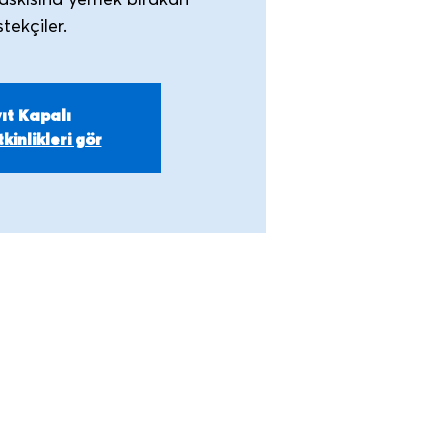
askısına yemek bırakan
ıt Kapalı
kinlikleri gör