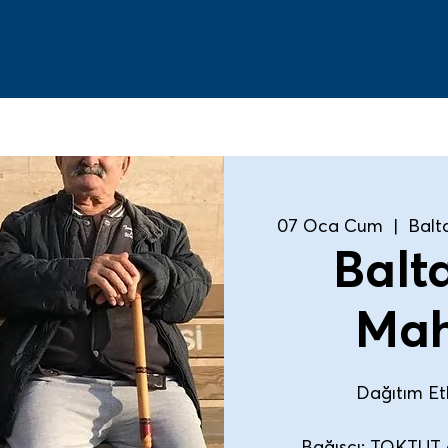
07 Oca Cum
  |  
Balt
Balt
Mah
Dağıtım Etki