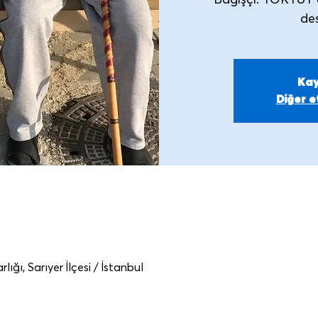
Bağışçı: TOKTUT 
Kay
Diğer et
ğı, Sarıyer İlçesi / İstanbul