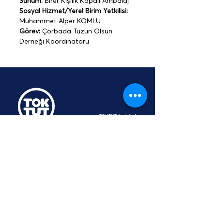
Sunum:
 Birer Kişilik Kapalı Ambalaj
Sosyal Hizmet/Yerel Birim Yetkilisi: 
Muhammet Alper KOMLU
Görev:
 Çorbada Tuzun Olsun 
Derneği Koordinatörü
TOKTUT Açık Açık
Platformu
Üyesidir
hey@toktut.or
g