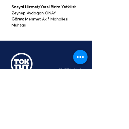
Sosyal Hizmet/Yerel Birim Yetkilisi: 
Zeynep Aydoğan ÖNAY
Görev: 
Mehmet Akif Mahallesi 
Muhtarı
TOKTUT Açık Açık
Platformu
Üyesidir
hey@toktut.or
g