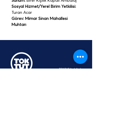
Sunum:
 Birer Kişilik Kapalı Ambalaj
Sosyal Hizmet/Yerel Birim Yetkilisi: 
Turan Acar
Görev: Mimar Sinan Mahallesi 
Muhtarı
TOKTUT Açık Açık
Platformu
Üyesidir
hey@toktut.or
g