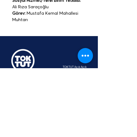
Sosyal Hizmet/Yerel Birim Yetkilisi:
Ali Rıza Saraçoğlu
Görev:
 Mustafa Kemal Mahallesi 
Muhtarı
TOKTUT Açık Açık
Platformu
Üyesidir
hey@toktut.or
g
SSS
KVKK
STK
İletişim