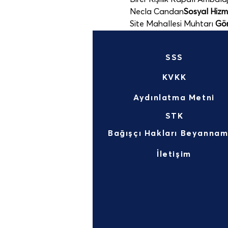
 Necla Candan
Sosyal Hizme
 Site Mahallesi Muhtarı 
Gör
SSS
KVKK
Aydınlatma Metni
STK
İletişim