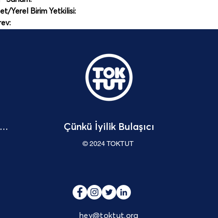
t/Yerel Birim Yetkilisi:
ev:
Çünkü İyilik Bulaşıcı
Bağışçı Hakları Beyannamesi
© 2024 TOKTUT
hey@toktut.org