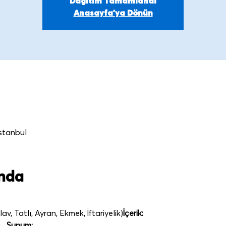
Dağıtım Tamamlandı
Anasayfa'ya Dönün
İstanbul
ında
v, Tatlı, Ayran, Ekmek, İftariyelik)
İçerik:
  
Sunum: