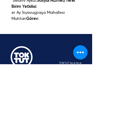
 Selami Aykut
Sosyal Hizmet/Yerel 
Birim Yetkilisi:
er Ay
 Siyavuşpaşa Mahallesi 
Muhtarı
Görev:
TOKTUT Açık Açık
Platformu
Üyesidir
hey@toktut.or
g
SSS
KVKK
STK
İletişim