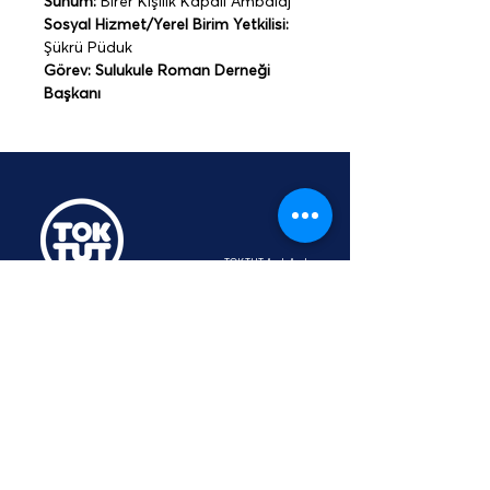
Sunum:
 Birer Kişilik Kapalı Ambalaj
Sosyal Hizmet/Yerel Birim Yetkilisi: 
Şükrü Püduk
Görev: Sulukule Roman Derneği 
Başkanı
TOKTUT Açık Açık
Platformu
Üyesidir
hey@toktut.or
g