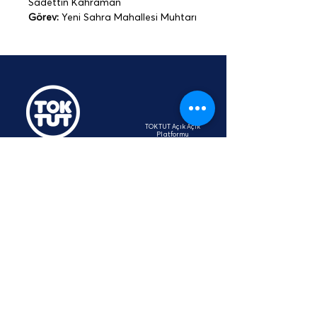
Sadettin Kahraman
Görev:
 Yeni Sahra Mahallesi Muhtarı
TOKTUT Açık Açık
Platformu
Üyesidir
hey@toktut.or
g
SSS
KVKK
STK
İletişim