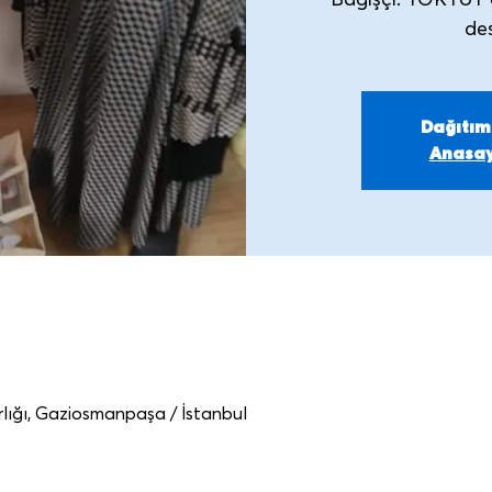
Bağışçı: TOKTUT 
Dağıtı
Anasay
ığı, Gaziosmanpaşa / İstanbul