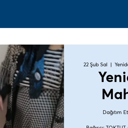
22 Şub Sal
  |  
Yenid
Yeni
Mah
Dağıtım Etk