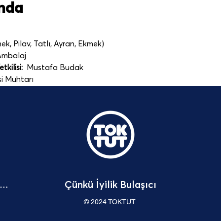
ında
k, Pilav, Tatlı, Ayran, Ekmek)
Ambalaj    
kilisi:  
Mustafa Budak
i Muhtarı
Çünkü İyilik Bulaşıcı
Bağışçı Hakları Beyannamesi
© 2024 TOKTUT