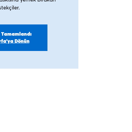
askısına yemek bırakan
m Tamamlandı
fa'ya Dönün