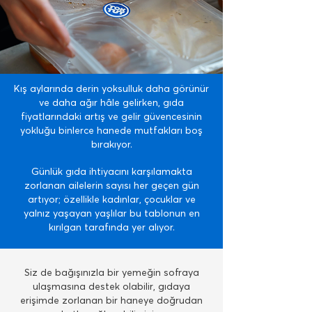
Kış aylarında derin yoksulluk daha görünür
ve daha ağır hâle gelirken, gıda
fiyatlarındaki artış ve gelir güvencesinin
yokluğu binlerce hanede mutfakları boş
bırakıyor.
Günlük gıda ihtiyacını karşılamakta
zorlanan ailelerin sayısı her geçen gün
artıyor; özellikle kadınlar, çocuklar ve
yalnız yaşayan yaşlılar bu tablonun en
kırılgan tarafında yer alıyor.
Siz de bağışınızla bir yemeğin sofraya
ulaşmasına destek olabilir, gıdaya
erişimde zorlanan bir haneye doğrudan