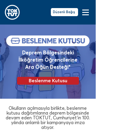
Düzenli Bağış
Deprem Bölgesindeki
İlköğretim Öğrencilerine
Ara Öğün Desteği*
Beslenme Kutusu
Okulların açılmasıyla birlikte, beslenme
kutusu dağıtımlarına d
eprem bölgesinde
devam eden TOKTUT, Cumhuriyet'in 100.
yılında anlamlı bir ka
mpanyaya imza
atıyor.