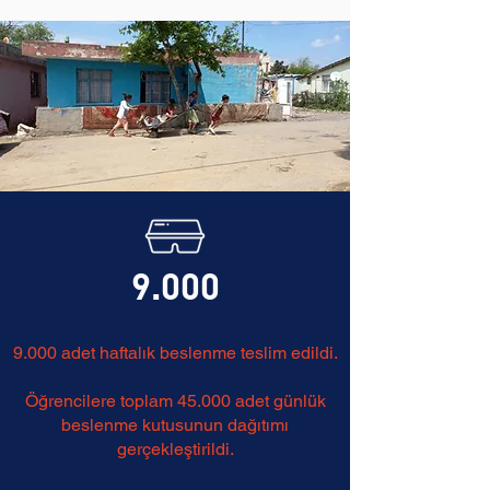
9.000
9.000 adet haftalık beslenme teslim edildi.
Öğrencilere toplam 45.000 adet günlük
beslenme kutusunun dağıtımı
gerçekleştirildi.