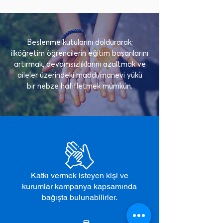
Beslenme kutularını doldurarak;
ilköğretim öğrencilerin eğitim başarılarını
artırmak, devamsızlıklarını azaltmak ve
aileler üzerindeki maddi/manevi yükü
bir nebze hafifletmek mümkün.
Katkı vermek isteyen kişi ve
kurumlar kampanya kapsamında
bağışta bulunabilirler.