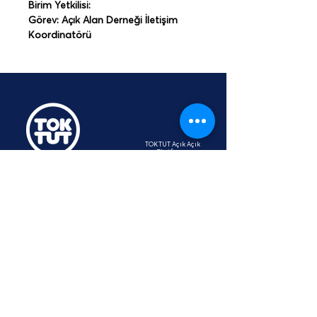
Birim Yetkilisi: 
Görev: Açık Alan Derneği İletişim 
Koordinatörü
TOKTUT Açık Açık
Platformu
Üyesidir
hey@toktut.or
g
SSS
KVKK
STK
İletişim