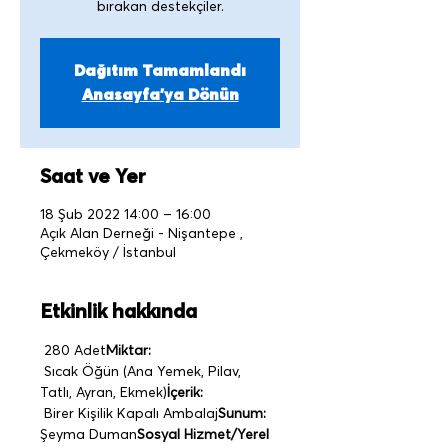
Dağıtım Tamamlandı
Anasayfa'ya Dönün
Saat ve Yer
18 Şub 2022 14:00 – 16:00
Açık Alan Derneği - Nişantepe ,
Çekmeköy / İstanbul
Etkinlik hakkında
 280 Adet
Miktar:
 Sıcak Öğün (Ana Yemek, Pilav, 
Tatlı, Ayran, Ekmek)
İçerik:
 Birer Kişilik Kapalı Ambalaj
Sunum:
Şeyma Duman
Sosyal Hizmet/Yerel 