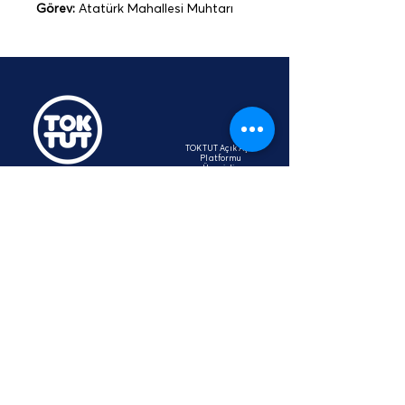
Görev:
 Atatürk Mahallesi Muhtarı
TOKTUT Açık Açık
Platformu
Üyesidir
hey@toktut.or
g
SSS
KVKK
STK
İletişim
Aydınlatma Metni