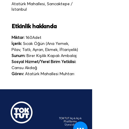
Atatürk Mahallesi, Sancaktepe /
İstanbul
Etkinlik hakkında
Miktar:
 160Adet
İçerik:
 Sıcak Öğün (Ana Yemek, 
Pilav, Tatlı, Ayran, Ekmek, İftariyelik)
Sunum:
 Birer Kişilik Kapalı Ambalaj   
Sosyal Hizmet/Yerel Birim Yetkilisi:
Cansu Akdağ
Görev:
 Atatürk Mahallesi Muhtarı
TOKTUT Açık Açık
Platformu
Üyesidir