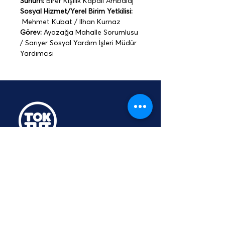
Sunum:
 Birer Kişilik Kapalı Ambalaj
Sosyal Hizmet/Yerel Birim Yetkilisi: 
 Mehmet Kubat / İlhan Kurnaz
Görev:
 Ayazağa Mahalle Sorumlusu 
/ Sarıyer Sosyal Yardım İşleri Müdür 
Yardımcısı
TOKTUT Açık Açık
Platformu
Üyesidir
hey@toktut.or
g