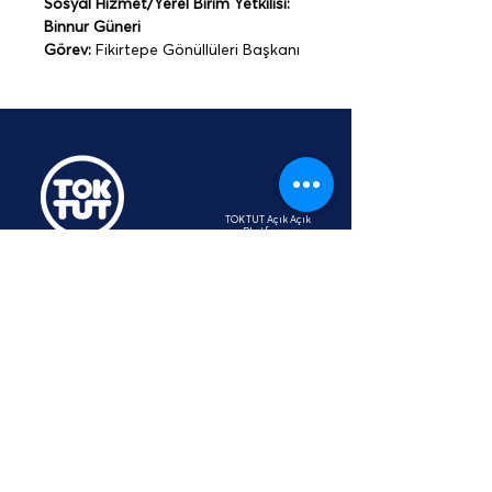
Sosyal Hizmet/Yerel Birim Yetkilisi: 
Binnur Güneri
Görev: 
Fikirtepe Gönüllüleri Başkanı
TOKTUT Açık Açık
Platformu
Üyesidir
hey@toktut.or
g
SSS
KVKK
STK
İletişim