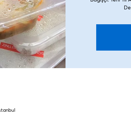
Bağışçı: Yeni Yıl
İstanbul