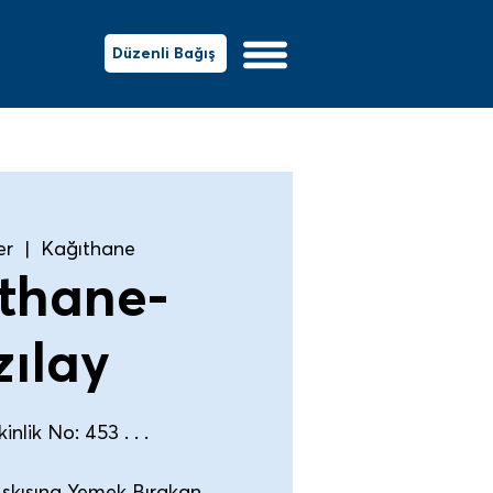
Düzenli Bağış
er
  |  
Kağıthane
thane-
zılay
nlik No: 453 . . .