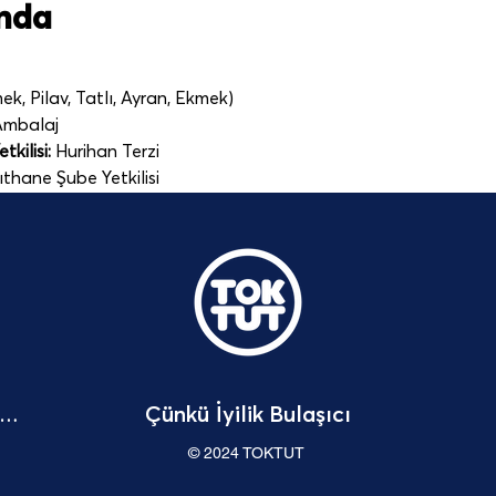
ında
k, Pilav, Tatlı, Ayran, Ekmek)
 Ambalaj 
kilisi:
 Hurihan Terzi
ıthane Şube Yetkilisi
Çünkü İyilik Bulaşıcı
Bağışçı Hakları Beyannamesi
© 2024 TOKTUT