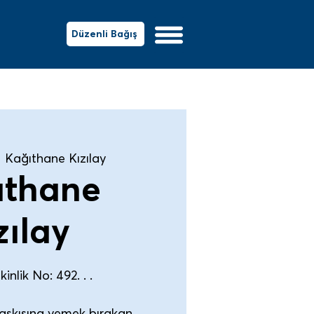
Düzenli Bağış
  
Kağıthane Kızılay
ıthane
zılay
inlik No: 492. . .