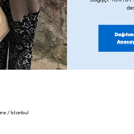
Bağışçı: TOKTUT 
Dağıtı
Anasay
ne / İstanbul