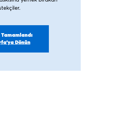
askısına yemek bırakan
m Tamamlandı
fa'ya Dönün