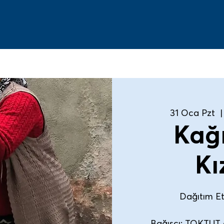
31 Oca Pzt
  |
Kağ
Kı
Dağıtım Etk