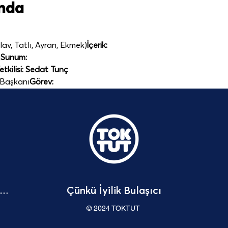
ında
av, Tatlı, Ayran, Ekmek)
İçerik:
j
Sunum:
tkilisi: Sedat Tunç
 Başkanı
Görev:
Çünkü İyilik Bulaşıcı
Bağışçı Hakları Beyannamesi
© 2024 TOKTUT