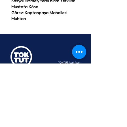
Sosyal Hizmet/Yerel Birim Yetkilisi: 
Mustafa Köse
Görev: Kaptanpaşa Mahallesi 
Muhtarı
TOKTUT Açık Açık
Platformu
Üyesidir
hey@toktut.or
g