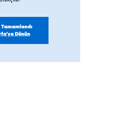
stekçiler
m Tamamlandı
fa'ya Dönün