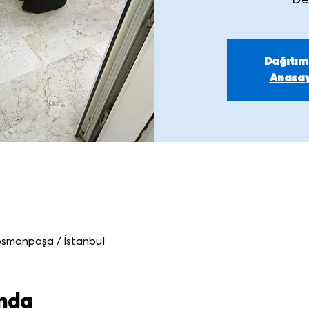
De
Dağıtı
Anasay
osmanpaşa / İstanbul
ında