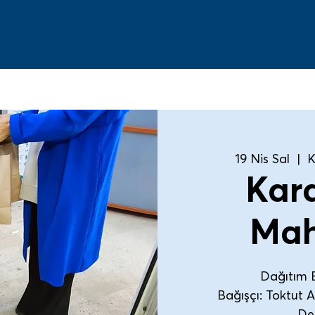
19 Nis Sal
  |  
K
Kar
Mah
Dağıtım E
Bağışçı: Toktut 