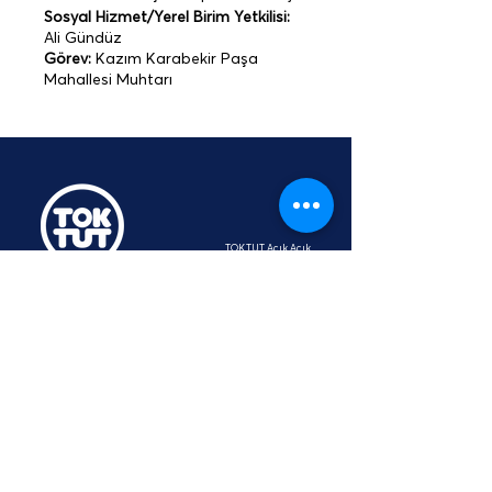
Sosyal Hizmet/Yerel Birim Yetkilisi:
Ali Gündüz
Görev:
Kazım Karabekir Paşa
Mahallesi Muhtarı
TOKTUT Açık Açık
Platformu
Üyesidir
hey@toktut.or
g