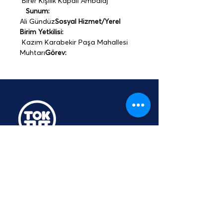
 Birer Kişilik Kapalı Ambalaj 
Sunum:
Ali Gündüz
Sosyal Hizmet/Yerel 
Birim Yetkilisi: 
 Kazım Karabekir Paşa Mahallesi 
Muhtarı
Görev:
TOKTUT Açık Açık
Platformu
Üyesidir
hey@toktut.or
g