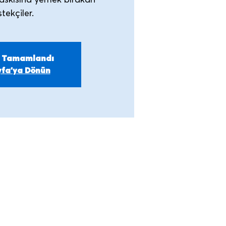
askısına yemek bırakan
m Tamamlandı
fa'ya Dönün