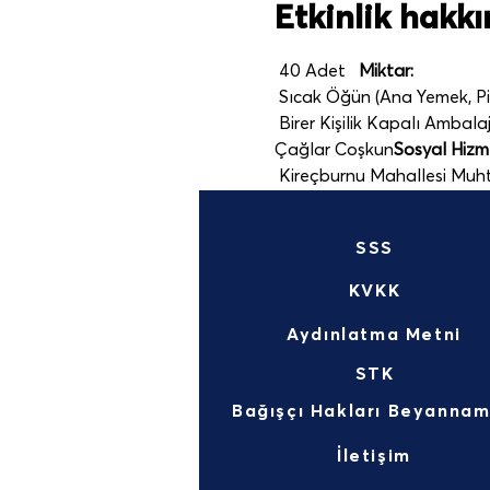
Etkinlik hakk
 40 Adet   
Miktar:
 Sıcak Öğün (Ana Yemek, Pil
 Birer Kişilik Kapalı Ambalaj 
Çağlar Coşkun
Sosyal Hizmet
 Kireçburnu Mahallesi Muht
SSS
KVKK
Aydınlatma Metni
STK
İletişim