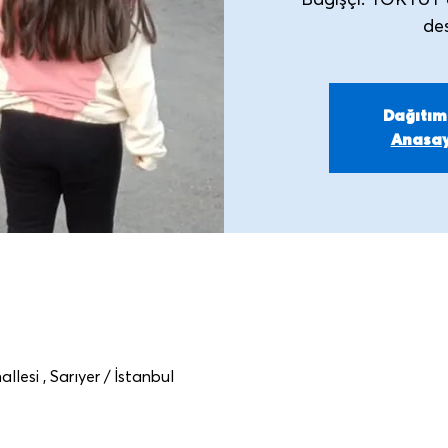
Bağışçı: TOKTUT 
Dağıtı
Anasay
esi , Sarıyer / İstanbul