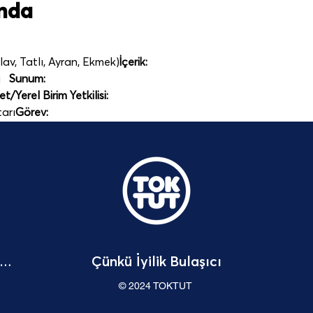
ında
av, Tatlı, Ayran, Ekmek)
İçerik:
  
Sunum:
/Yerel Birim Yetkilisi: 
arı
Görev:
Çünkü İyilik Bulaşıcı
Bağışçı Hakları Beyannamesi
© 2024 TOKTUT