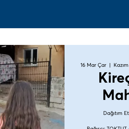
16 Mar Çar
  |  
Kazım 
Kire
Mah
Dağıtım Etki