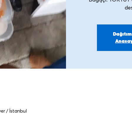
Bağışçı: TOKTUT 
Dağıtı
Anasay
er / İstanbul