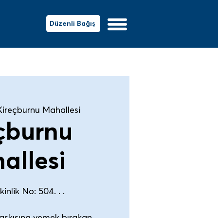
Düzenli Bağış
Kireçburnu Mahallesi
çburnu
allesi
inlik No: 504. . .