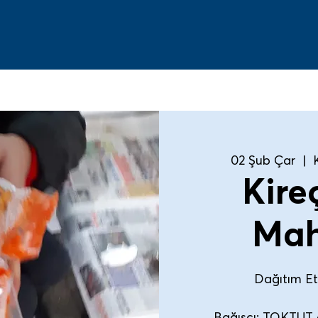
02 Şub Çar
  |  
Kire
Mah
Dağıtım Etk