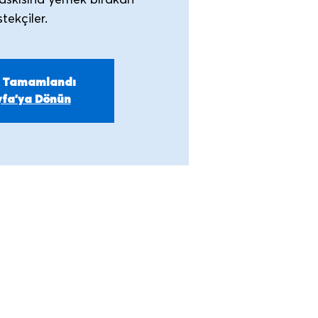
askısına yemek bırakan
m Tamamlandı
fa'ya Dönün