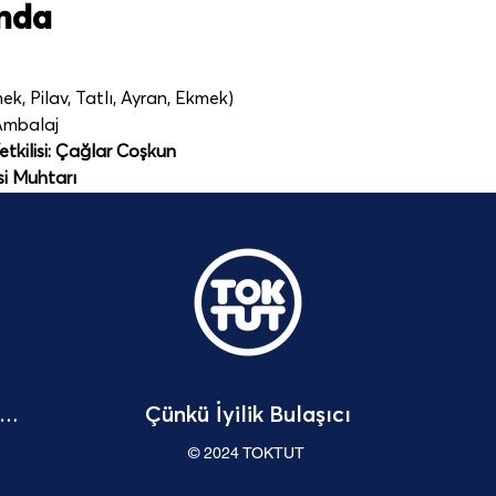
ında
k, Pilav, Tatlı, Ayran, Ekmek)
 Ambalaj
etkilisi: Çağlar Coşkun
si Muhtarı
Çünkü İyilik Bulaşıcı
Bağışçı Hakları Beyannamesi
© 2024 TOKTUT