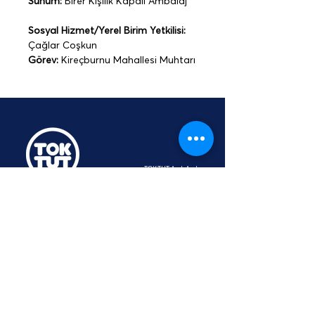
Sunum:
 Birer Kişilik Kapalı Ambalaj 
Sosyal Hizmet/Yerel Birim Yetkilisi: 
Çağlar Coşkun
Görev:
 Kireçburnu Mahallesi Muhtarı
TOKTUT Açık Açık
Platformu
Üyesidir
hey@toktut.or
g