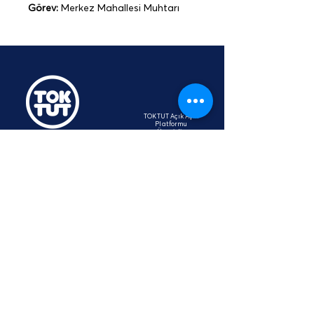
Görev:
 Merkez Mahallesi Muhtarı
TOKTUT Açık Açık
Platformu
Üyesidir
hey@toktut.or
g
SSS
KVKK
STK
İletişim
Aydınlatma Metni