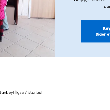
Bağışçı: TOKTUT 
Kay
Diğer et
anbeyli İlçesi / İstanbul