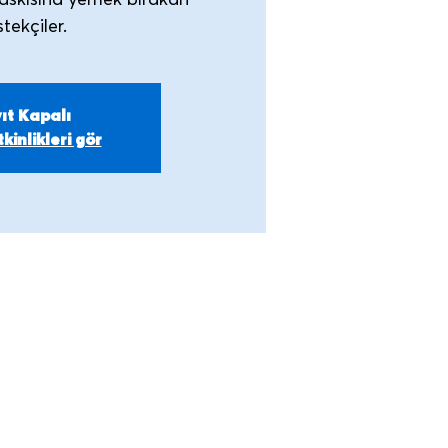
askısına yemek bırakan
ıt Kapalı
kinlikleri gör