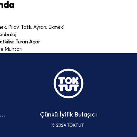
ında
k, Pilav, Tatlı, Ayran, Ekmek)
 Ambalaj
tkilisi: Turan Açar
le Muhtarı
Çünkü İyilik Bulaşıcı
Bağışçı Hakları Beyannamesi
© 2024 TOKTUT