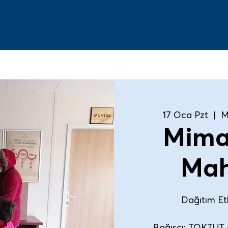
17 Oca Pzt
  |  
M
Mima
Mah
Dağıtım Etki