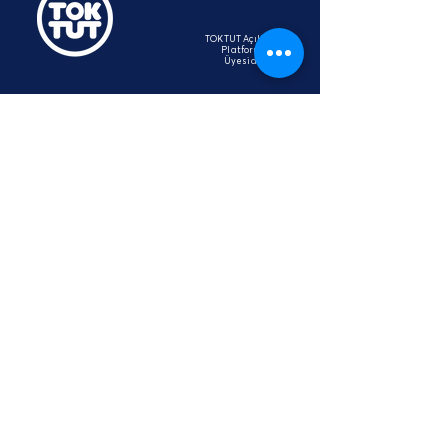
TOKTUT Açık Açık
Platformu
Üyesidir
hey@toktut.or
g
SSS
KVKK
STK
İletişim
Aydınlatma Metni
Bağışçı Hakları Beyannamesi
Çünkü İyilik Bulaşıcı