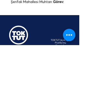
 Şerifali Mahallesi Muhtarı 
Görev:
TOKTUT Açık Açık
Platformu
Üyesidir
hey@toktut.or
g
SSS
KVKK
STK
İletişim
Aydınlatma Metni