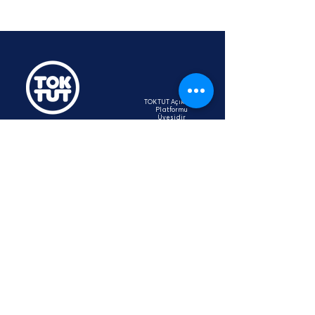
TOKTUT Açık Açık
Platformu
Üyesidir
hey@toktut.or
g
SSS
KVKK
STK
İletişim
Aydınlatma Metni