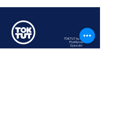
TOKTUT Açık Açık
Platformu
Üyesidir
hey@toktut.or
g
SSS
KVKK
STK
İletişim
Aydınlatma Metni
Bağışçı Hakları Beyannamesi