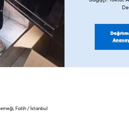
Bağışçı: Toktut 
De
Dağıtı
Anasay
rneği, Fatih / İstanbul