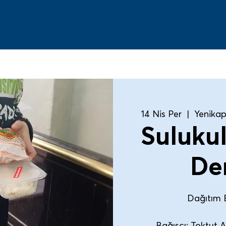
14 Nis Per
  |  
Yenikap
Suluku
De
Dağıtım E