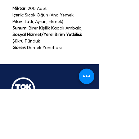
Miktar:
 200 Adet
İçerik:
 Sıcak Öğün (Ana Yemek, 
Pilav, Tatlı, Ayran, Ekmek)
Sunum:
 Birer Kişilik Kapalı Ambalaj 
Sosyal Hizmet/Yerel Birim Yetkilisi:
Şükrü Pündük
Görev: 
Dernek Yöneticisi
TOKTUT Açık Açık
Platformu
Üyesidir
hey@toktut.or