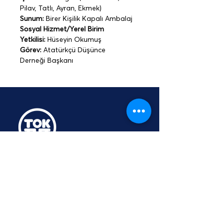
Pilav, Tatlı, Ayran, Ekmek)
Sunum:
 Birer Kişilik Kapalı Ambalaj
Sosyal Hizmet/Yerel Birim 
Yetkilisi: 
Hüseyin Okumuş
Görev:
 Atatürkçü Düşünce 
Derneği Başkanı
TOKTUT Açık Açık
Platformu
Üyesidir
hey@toktut.or
g