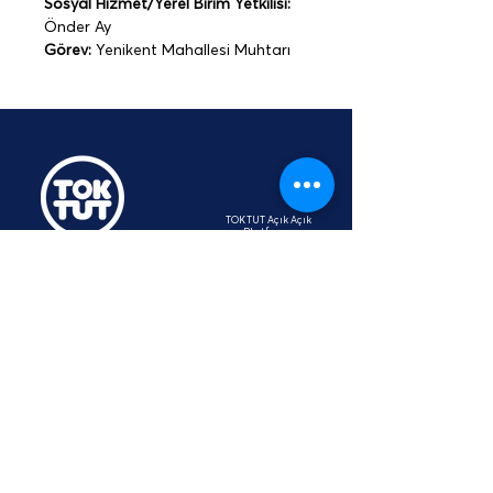
Sosyal Hizmet/Yerel Birim Yetkilisi:
Önder Ay
Görev: 
Yenikent Mahallesi Muhtarı
TOKTUT Açık Açık
Platformu
Üyesidir
hey@toktut.or
g
SSS
KVKK
STK
İletişim