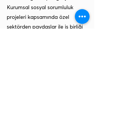
Kurumsal sosyal sorumluluk
projeleri kapsamında özel
sektörden paydaşlar ile iş birliği
yaparak kaynak bulmaya çalışır.
12
TOPLULUK:
TOKTUT, sosyal
duyarlılığa sahip kişilerin
yardım
etkinlikleri çerçevesinde
buluşarak iletişime geçmelerini ve
topluluk kurmalarını sağlar.