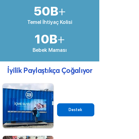
50B
+
Temel İhtiyaç Kolisi
10B
+
Bebek Maması
İyilik Paylaştıkça Çoğalıyor
İçme Suyu
Destek