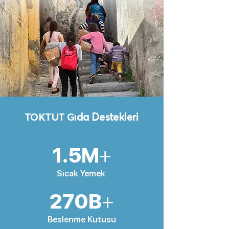
TOKTUT G
ıda Destekleri
1.5M
+
Sıcak Yemek
270B
+
Beslenme Kutusu